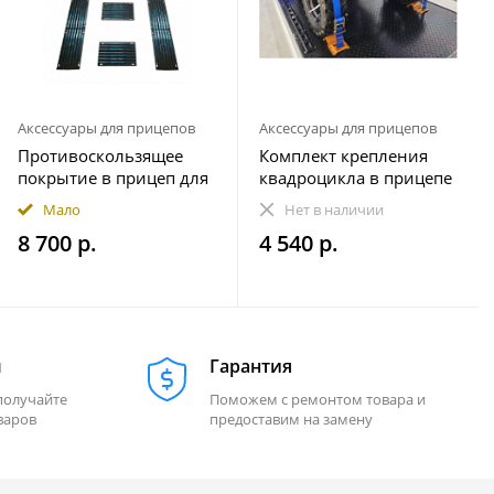
Аксессуары для прицепов
Аксессуары для прицепов
Противоскользящее
Комплект крепления
покрытие в прицеп для
квадроцикла в прицепе
снегохода ПРЕМИУМ
(на 1 колесо)
Мало
Нет в наличии
комплект 20 элементов
8 700 р.
4 540 р.
м
Гарантия
получайте
Поможем с ремонтом товара и
варов
предоставим на замену