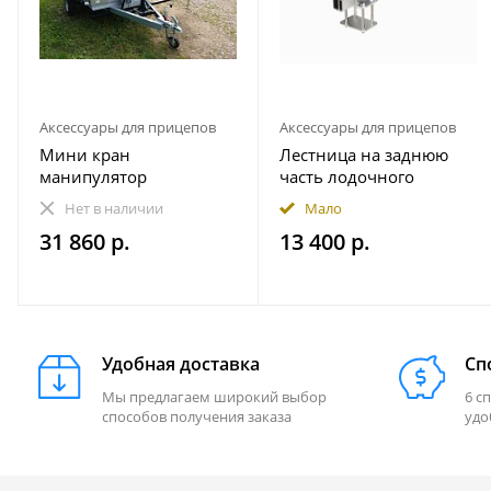
Аксессуары для прицепов
Аксессуары для прицепов
Мини кран
Лестница на заднюю
манипулятор
часть лодочного
гидравлический прицеп
прицепа
Нет в наличии
Мало
1000 кг пикап
490.230.000.000-01
31 860 р.
13 400 р.
Практик (правая - по
ходу движения)
Удобная доставка
Сп
Мы предлагаем широкий выбор
6 с
способов получения заказа
удо