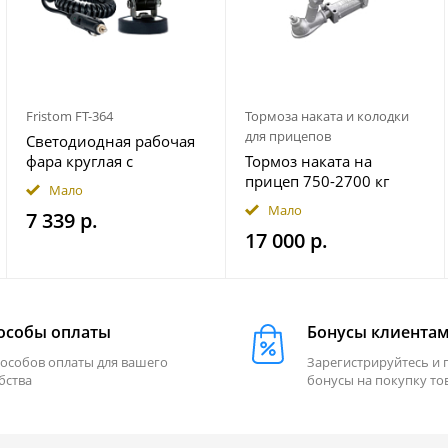
Fristom FT-364
Тормоза наката и колодки
для прицепов
Светодиодная рабочая
фара круглая с
Тормоз наката на
широким световым
прицеп 750-2700 кг
Мало
потоком мощность
гидравлический
Мало
7 339 р.
2500 лм на магнитном
17 000 р.
держ. FRISTOM
FT364LEDMAGM30
особы оплаты
Бонусы клиента
пособов оплаты для вашего
Зарегистрируйтесь и 
бства
бонусы на покупку то