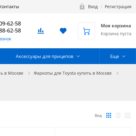
Контакты
Вход
/
Регистрация
109-62-58
Моя корзина
888-62-58
Корзина пуста
вонок
Аксессуары для прицепов
Еще
ь в Москве
Фаркопы для Toyota купить в Москве
Вид