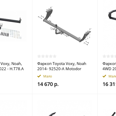
 Voxy, Noah,
Фаркоп Toyota Voxy, Noah
Фаркоп
022 - H.T78.A
2014- 92520-A Motodor
4WD 20
в Москве
купить в Москве
Halty 
Мало
Мал
14 670 р.
16 31