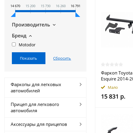
14 670
15 200
15 730
16 260
16 791
Производитель
Бренд
Motodor
Фаркоп Toyota
Esquire 2014-2
Фаркопы для легковых
Halty купить 
Мало
автомобилей
15 831 р.
Прицеп для легкового
автомобиля
Аксессуары для прицепов