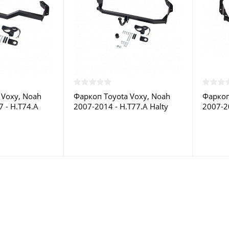
 Voxy, Noah
Фаркоп Toyota Voxy, Noah
Фаркоп
 - H.T74.A
2007-2014 - H.T77.A Halty
2007-20
в Москве
купить в Москве
купить