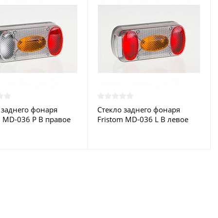
 заднего фонаря
Стекло заднего фонаря
m MD-036 P B правоe
Fristom MD-036 L B левоe
белое