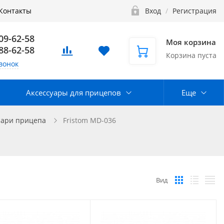
Контакты
Вход
/
Регистрация
109-62-58
Моя корзина
888-62-58
Корзина пуста
вонок
Аксессуары для прицепов
Еще
нари прицепа
Fristom MD-036
Вид