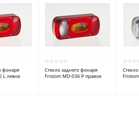
о фонаря
Стекло заднего фонаря
Стекло
6 L левоe
Fristom MD-036 P правое
Fristo
красное
белое