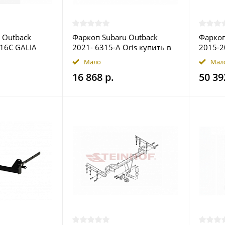
 Outback
Фаркоп Subaru Outback
Фаркоп
116C GALIA
2021- 6315-A Oris купить в
2015-20
ве
Москве
купить
Мало
Мал
16 868 р.
50 39