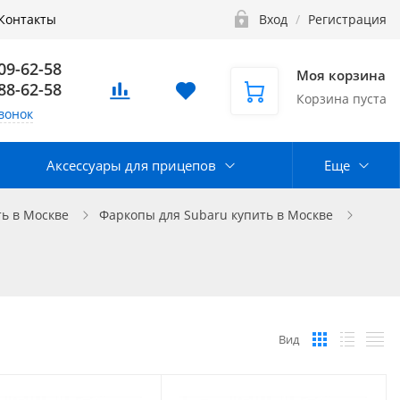
Контакты
Вход
/
Регистрация
109-62-58
Моя корзина
888-62-58
Корзина пуста
вонок
Аксессуары для прицепов
Еще
ь в Москве
Фаркопы для Subaru купить в Москве
Вид