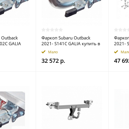
 Outback
Фаркоп Subaru Outback
Фаркоп
102C GALIA
2021- S141C GALIA купить в
2021- 
ве
Москве
в Моск
Мало
Мал
32 572 р.
47 69