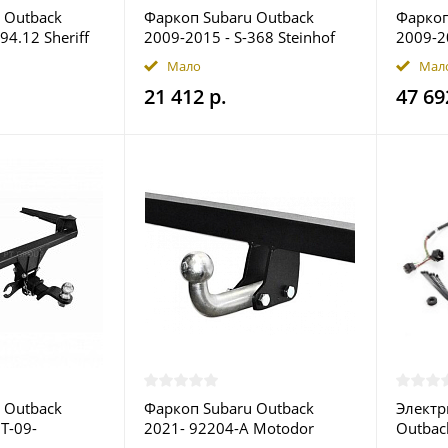
 Outback
Фаркоп Subaru Outback
Фаркоп
94.12 Sheriff
2009-2015 - S-368 Steinhof
2009-20
ве
купить в Москве
купить
Мало
Мал
21 412 р.
47 69
 Outback
Фаркоп Subaru Outback
Электр
T-09-
2021- 92204-A Motodor
Outbac