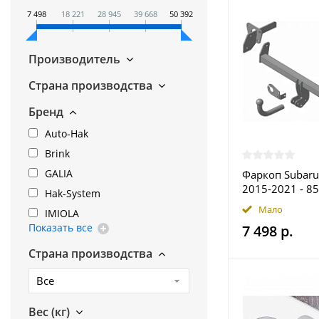
7 498
18 221
28 945
39 668
50 392
Производитель
Страна производства
Бренд
Auto-Hak
Brink
GALIA
Фаркоп Subaru
2015-2021 - 8
Hak-System
купить в Моск
Мало
IMIOLA
Показать все
7 498 р.
Страна производства
Все
Вес (кг)