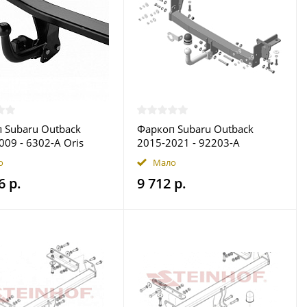
 Subaru Outback
Фаркоп Subaru Outback
009 - 6302-A Oris
2015-2021 - 92203-A
 в Москве
Motodor купить в Москве
о
Мало
6 р.
9 712 р.