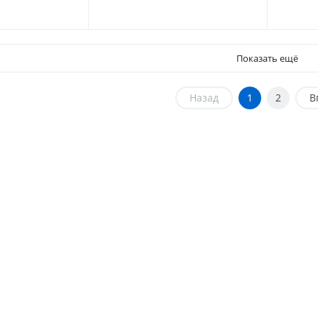
 GROUP купить
купить в Москве
купить
Показать ещё
Назад
1
2
В