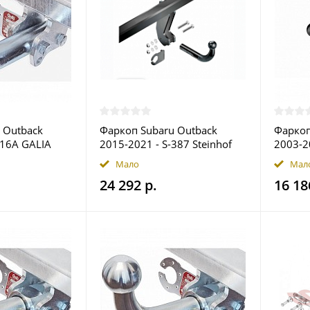
 Outback
Фаркоп Subaru Outback
Фаркоп
116A GALIA
2015-2021 - S-387 Steinhof
2003-2
ве
купить в Москве
купить
Мало
Мал
24 292 р.
16 18