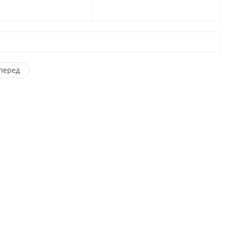
 в Москве
в Москве
перед