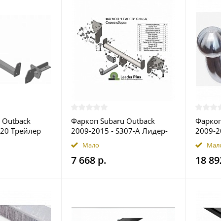
 Outback
Фаркоп Subaru Outback
Фаркоп
520 Трейлер
2009-2015 - S307-A Лидер-
2009-2
ве
плюс купить в Москве
купить
Мало
Мал
7 668 р.
18 89