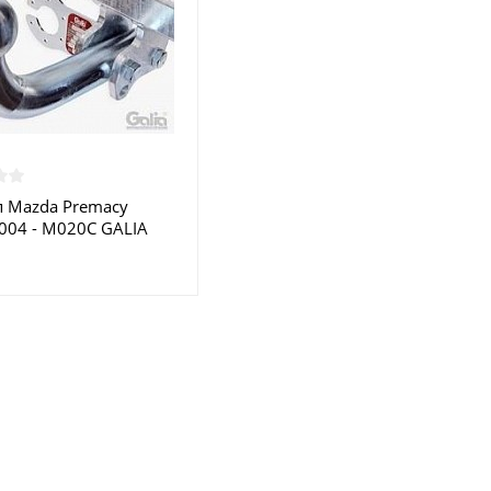
 Mazda Premacy
004 - M020C GALIA
 в Москве