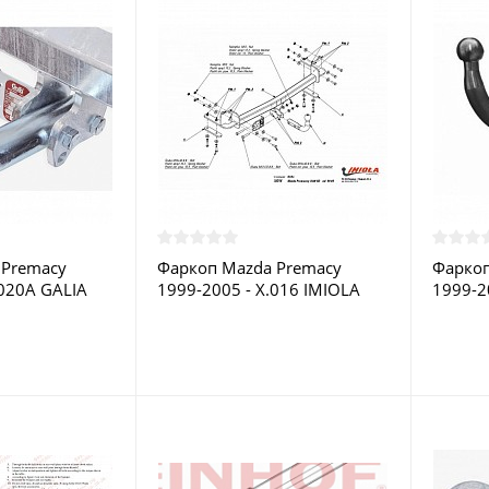
 Premacy
Фаркоп Mazda Premacy
Фаркоп
020A GALIA
1999-2005 - X.016 IMIOLA
1999-2
ве
купить в Москве
купить