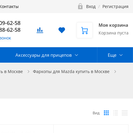
Контакты
Вход
/
Регистрация
109-62-58
Моя корзина
888-62-58
Корзина пуста
вонок
Аксессуары для прицепов
Еще
ь в Москве
Фаркопы для Mazda купить в Москве
Вид