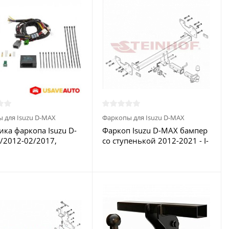
 для Isuzu D-MAX
Фаркопы для Isuzu D-MAX
ика фаркопа Isuzu D-
Фаркоп Isuzu D-MAX бампер
/2012-02/2017,
со ступенькой 2012-2021 - I-
7-09/2020 7-конт
033 Steinhof купить в
 в Москве
Москве