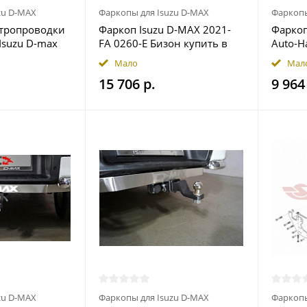
zu D-MAX
Фаркопы для Isuzu D-MAX
Фаркопы
ктропроводки
Фаркоп Isuzu D-MAX 2021-
Фаркоп
Isuzu D-max
FA 0260-E Бизон купить в
Auto-H
 7.1 в
Москве
Мало
Мал
ехле купить в
15 706 р.
9 964
zu D-MAX
Фаркопы для Isuzu D-MAX
Фаркопы