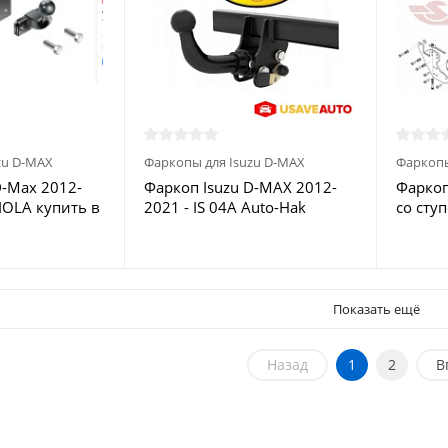
zu D-MAX
Фаркопы для Isuzu D-MAX
Фаркопы
D-Max 2012-
Фаркоп Isuzu D-MAX 2012-
Фаркоп
MIOLA купить в
2021 - IS 04A Auto-Hak
со ступ
купить в Москве
031 Ste
Москв
Показать ещё
Назад
1
2
В