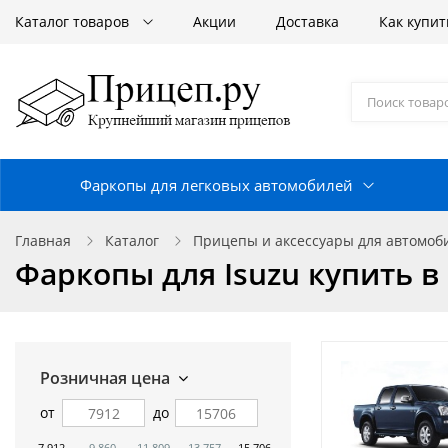
Каталог товаров
Акции
Доставка
Как купит
Фаркопы для легковых автомобилей
Главная
Каталог
Прицепы и аксессуары для автомо
Фаркопы для Isuzu купить в
Розничная цена
от
до
7 912
9 860
11 809
13 757
15 706