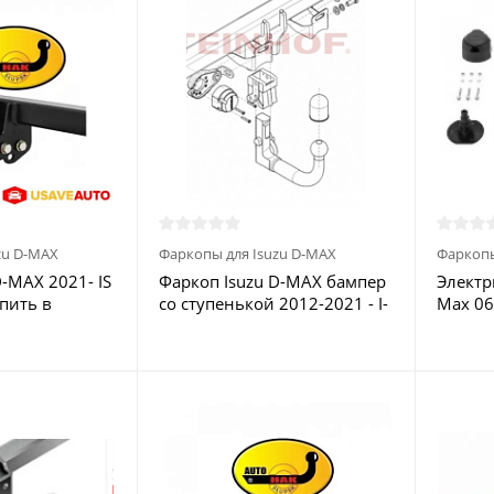
zu D-MAX
Фаркопы для Isuzu D-MAX
Фаркопы
D-MAX 2021- IS
Фаркоп Isuzu D-MAX бампер
Электр
упить в
со ступенькой 2012-2021 - I-
Max 06
032 Steinhof купить в
03/201
Москве
купить