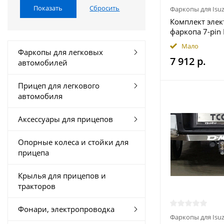
Фаркопы для Isu
Комплект эле
фаркопа 7-pin 
2020- с блоком
Мало
герметичном ч
Фаркопы для легковых
7 912 р.
Москве
автомобилей
Прицеп для легкового
автомобиля
Аксессуары для прицепов
Опорные колеса и стойки для
прицепа
Крылья для прицепов и
тракторов
Фонари, электропроводка
Фаркопы для Isu