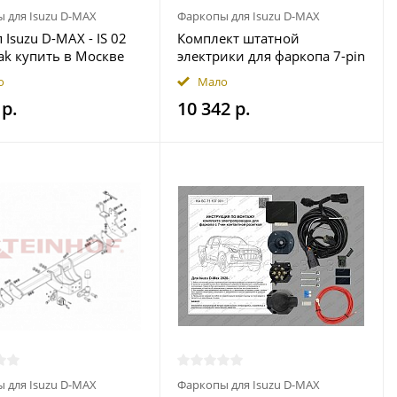
 для Isuzu D-MAX
Фаркопы для Isuzu D-MAX
 Isuzu D-MAX - IS 02
Комплект штатной
ak купить в Москве
электрики для фаркопа 7-pin
Isuzu D-Max 2020- с блоком
о
Мало
7.2 (premium) в герметичном
 р.
10 342 р.
чехле купить в Москве
 для Isuzu D-MAX
Фаркопы для Isuzu D-MAX