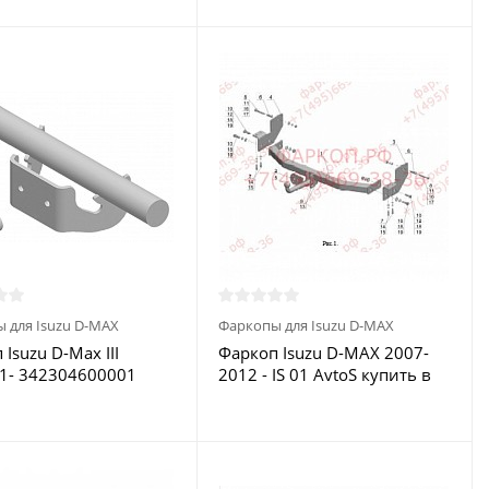
Trooper,Isuzu Bighorn,Holden
Jackaroo,Holden
Monterey,Honda Horizon,Opel
Monterey,Vauxhall Monterey -
E-23 Балтекс купить в
Москве
 для Isuzu D-MAX
Фаркопы для Isuzu D-MAX
Isuzu D-Max III
Фаркоп Isuzu D-MAX 2007-
1- 342304600001
2012 - IS 01 AvtoS купить в
LIA купить в Москве
Москве