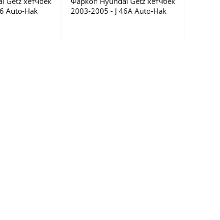
i Getz хетчбек
Фаркоп Hyundai Getz хетчбек
46 Auto-Hak
2003-2005 - J 46A Auto-Hak
ве
купить в Москве