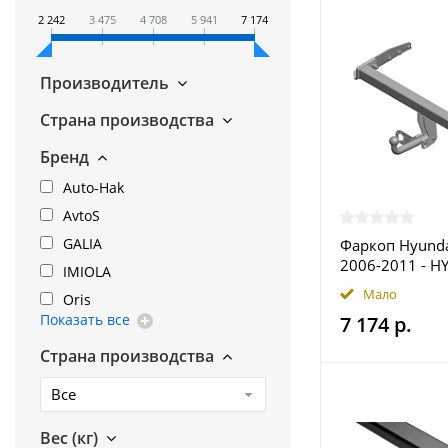
2 242
3 475
4 708
5 941
7 174
Производитель
Страна производства
Бренд
Auto-Hak
AvtoS
GALIA
Фаркоп Hyunda
2006-2011 - HY
IMIOLA
купить в Моск
Мало
Oris
Показать все
7 174 р.
Страна производства
Все
Вес (кг)