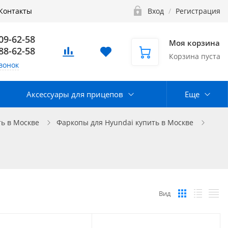
Контакты
Вход
/
Регистрация
109-62-58
Моя корзина
888-62-58
Корзина пуста
вонок
Аксессуары для прицепов
Еще
ь в Москве
Фаркопы для Hyundai купить в Москве
Вид