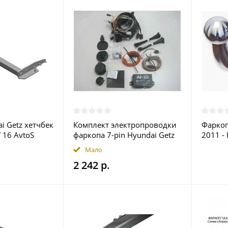
i Getz хетчбек
Комплект электропроводки
Фаркоп
 16 AvtoS
фаркопа 7-pin Hyundai Getz
2011 -
ве
2002-2011 купить в Москве
Москв
Мало
2 242 р.