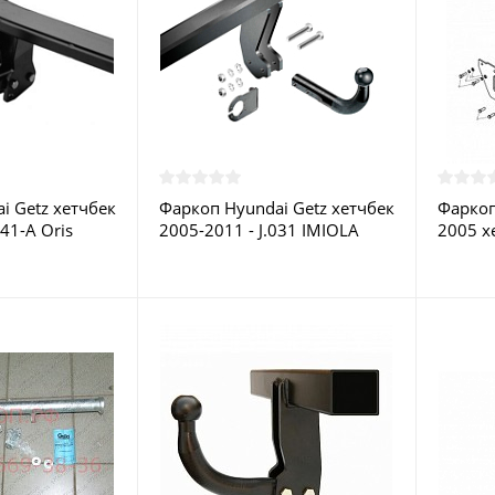
i Getz хетчбек
Фаркоп Hyundai Getz хетчбек
Фаркоп
41-A Oris
2005-2011 - J.031 IMIOLA
2005 х
ве
купить в Москве
Лидер-
Москв