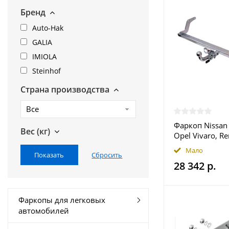
Бренд
Auto-Hak
GALIA
IMIOLA
Steinhof
Страна производства
Все
Фаркоп Nissan 
Вес (кг)
Opel Vivaro, Re
2002-2014 - N
Мало
купить в Моск
28 342 р.
Фаркопы для легковых
автомобилей