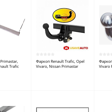
Primastar,
Фаркоп Renault Trafic, Opel
Фаркоп
nault Trafic
Vivaro, Nissan Primastar
Vivaro 
048C GALIA
2001-2014 - G 40A Auto-Hak
2014 -
ве
купить в Москве
Москв