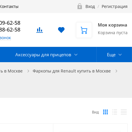
Контакты
Вход
/
Регистрация
109-62-58
Моя корзина
888-62-58
Корзина пуста
вонок
Аксессуары для прицепов
Еще
ь в Москве
Фаркопы для Renault купить в Москве
Вид