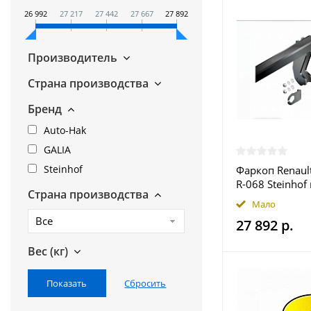
26 992
27 217
27 442
27 667
27 892
Производитель
Страна производства
Бренд
Auto-Hak
GALIA
Steinhof
Фаркоп Renault
R-068 Steinhof
Страна производства
Москве
Мало
Все
27 892 р.
Вес (кг)