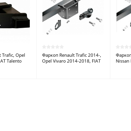
Trafic, Opel
Фаркоп Renault Trafic 2014-,
Фаркоп 
IAT Talento
Opel Vivaro 2014-2018, FIAT
Nissan
83 Auto-Hak
Talento 2016-2020 - R-128
Vivaro,
ве
Steinhof купить в Москве
2014- 
Москв