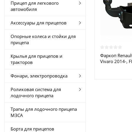
Прицеп для легкового
автомобиля
Аксессуары для прицепов
Опорные колеса и стойки для
прицепа
Фаркоп Renault 
Крылья для прицепов и
Vivaro 2014-, F
тракторов
L1,L2 2016- G 
купить в Моск
Фонари, электропроводка
Роликовая система для
лодочного прицепа
Трапы для лодочного прицепа
МЗСА
Борта для прицепов