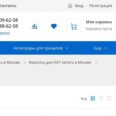
Контакты
Вход
/
Регистрация
109-62-58
Моя корзина
888-62-58
Корзина пуста
вонок
Аксессуары для прицепов
Еще
ь в Москве
Фаркопы для FIAT купить в Москве
Вид