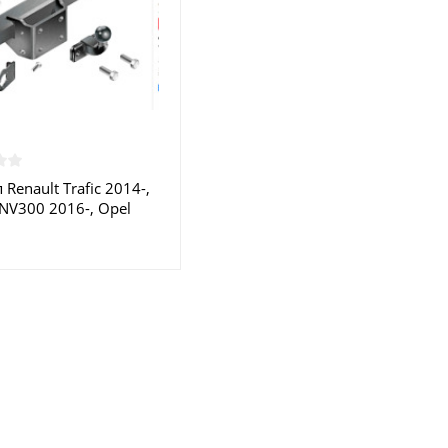
Renault Trafic 2014-,
 NV300 2016-, Opel
 Fiat Talento L1, L2
R.066 IMIOLA купить в
е