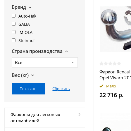
Бренд
Auto-Hak
GALIA
IMIOLA
Steinhof
Страна производства
Все
Фаркоп Renault
Вес (кг)
Opel Vivaro 20
Talento 2016-
Мало
GALIA купить 
22 716 р.
Фаркопы для легковых
автомобилей