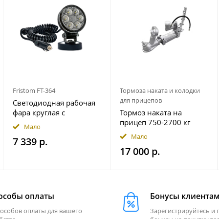
Fristom FT-364
Тормоза наката и колодки
для прицепов
Светодиодная рабочая
фара круглая с
Тормоз наката на
широким световым
прицеп 750-2700 кг
Мало
потоком мощность
гидравлический
Мало
7 339 р.
2500 лм на магнитном
17 000 р.
держ. FRISTOM
FT364LEDMAGM30
особы оплаты
Бонусы клиента
пособов оплаты для вашего
Зарегистрируйтесь и 