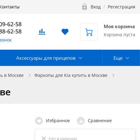
Контакты
Вход
/
Регистрация
109-62-58
Моя корзина
888-62-58
Корзина пуста
вонок
Аксессуары для прицепов
Еще
ь в Москве
Фаркопы для Kia купить в Москве
кве
Избранное
Сравнение
Нет в наличии