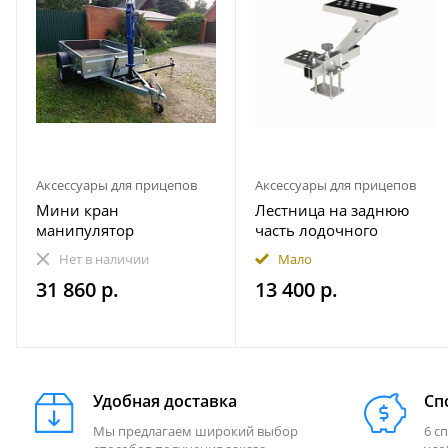
Аксессуары для прицепов
Аксессуары для прицепов
Мини кран
Лестница на заднюю
манипулятор
часть лодочного
гидравлический прицеп
прицепа
Нет в наличии
Мало
1000 кг пикап
490.230.000.000-01
31 860 р.
13 400 р.
Практик (правая - по
ходу движения)
Удобная доставка
Сп
Мы предлагаем широкий выбор
6 с