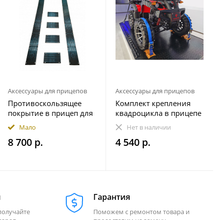
Аксессуары для прицепов
Аксессуары для прицепов
Противоскользящее
Комплект крепления
покрытие в прицеп для
квадроцикла в прицепе
снегохода ПРЕМИУМ
(на 1 колесо)
Мало
Нет в наличии
комплект 20 элементов
8 700 р.
4 540 р.
м
Гарантия
получайте
Поможем с ремонтом товара и