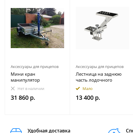
Аксессуары для прицепов
Аксессуары для прицепов
Мини кран
Лестница на заднюю
манипулятор
часть лодочного
гидравлический прицеп
прицепа
Нет в наличии
Мало
1000 кг пикап
490.230.000.000-01
31 860 р.
13 400 р.
Практик (правая - по
ходу движения)
Удобная доставка
Сп