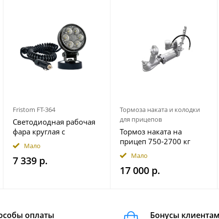
Fristom FT-364
Тормоза наката и колодки
для прицепов
Светодиодная рабочая
фара круглая с
Тормоз наката на
широким световым
прицеп 750-2700 кг
Мало
потоком мощность
гидравлический
Мало
7 339 р.
2500 лм на магнитном
17 000 р.
держ. FRISTOM
FT364LEDMAGM30
особы оплаты
Бонусы клиента