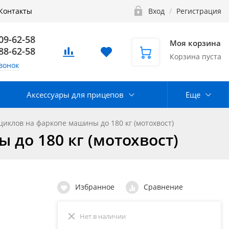
Контакты
Вход
/
Регистрация
109-62-58
Моя корзина
888-62-58
Корзина пуста
вонок
Аксессуары для прицепов
Еще
иклов на фаркопе машины до 180 кг (мотохвост)
до 180 кг (мотохвост)
Избранное
Сравнение
Нет в наличии