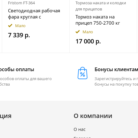
Fristom FT-364
Тормоза наката и колодки
для прицепов
Светодиодная рабочая
фара круглая с
Тормоз наката на
широким световым
прицеп 750-2700 кг
Мало
потоком мощность
гидравлический
Мало
7 339 р.
2500 лм на магнитном
17 000 р.
держ. FRISTOM
FT364LEDMAGM30
особы оплаты
Бонусы клиента
пособов оплаты для вашего
Зарегистрируйтесь и 
бства
бонусы на покупку то
ция
О компании
О нас