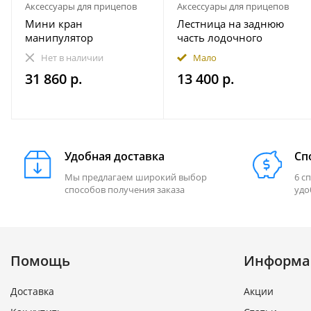
Аксессуары для прицепов
Аксессуары для прицепов
Мини кран
Лестница на заднюю
манипулятор
часть лодочного
гидравлический прицеп
прицепа
Нет в наличии
Мало
1000 кг пикап
490.230.000.000-01
31 860 р.
13 400 р.
Практик (правая - по
ходу движения)
Удобная доставка
Сп
Мы предлагаем широкий выбор
6 с
способов получения заказа
удо
Помощь
Информа
Доставка
Акции