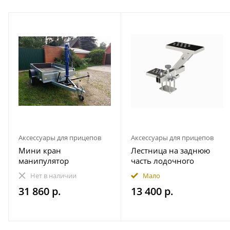
Аксессуары для прицепов
Аксессуары для прицепов
Мини кран
Лестница на заднюю
манипулятор
часть лодочного
гидравлический прицеп
прицепа
Нет в наличии
Мало
1000 кг пикап
490.230.000.000-01
31 860 р.
13 400 р.
Практик (правая - по
ходу движения)