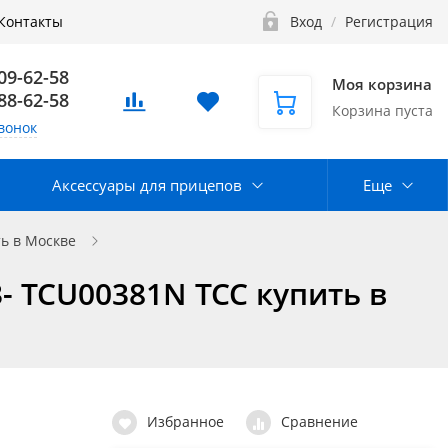
Контакты
Вход
/
Регистрация
109-62-58
Моя корзина
888-62-58
Корзина пуста
вонок
Аксессуары для прицепов
Еще
ь в Москве
23- TCU00381N ТСС купить в
Избранное
Сравнение