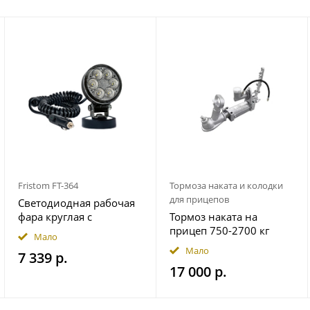
Fristom FT-364
Тормоза наката и колодки
для прицепов
Светодиодная рабочая
фара круглая с
Тормоз наката на
широким световым
прицеп 750-2700 кг
Мало
потоком мощность
гидравлический
Мало
7 339 р.
2500 лм на магнитном
17 000 р.
держ. FRISTOM
FT364LEDMAGM30