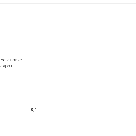
 установке
вадрат
0,1