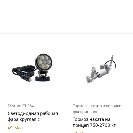
Fristom FT-364
Тормоза наката и колодки
для прицепов
Светодиодная рабочая
фара круглая с
Тормоз наката на
широким световым
прицеп 750-2700 кг
Мало
потоком мощность
гидравлический