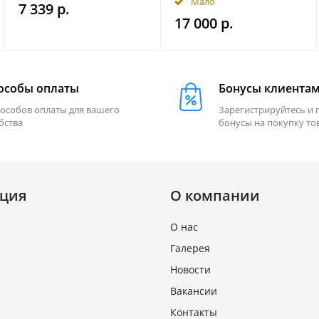
Мало
7 339 р.
2500 лм на магнитном
17 000 р.
держ. FRISTOM
FT364LEDMAGM30
особы оплаты
Бонусы клиента
пособов оплаты для вашего
Зарегистрируйтесь и 
бства
бонусы на покупку то
ция
О компании
О нас
Галерея
Новости
Вакансии
Контакты