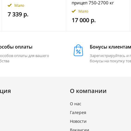
широким световым
прицеп 750-2700 кг
Мало
потоком мощность
гидравлический
Мало
7 339 р.
2500 лм на магнитном
17 000 р.
держ. FRISTOM
FT364LEDMAGM30
особы оплаты
Бонусы клиента
пособов оплаты для вашего
Зарегистрируйтесь и 
бства
бонусы на покупку то
ция
О компании
О нас
Галерея
Новости
Вакансии