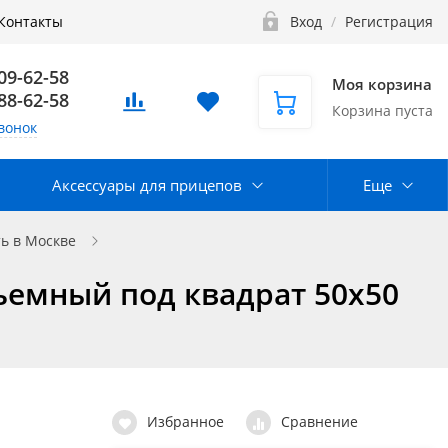
Контакты
Вход
/
Регистрация
109-62-58
Моя корзина
888-62-58
Корзина пуста
вонок
Аксессуары для прицепов
Еще
ь в Москве
ъемный под квадрат 50x50
Избранное
Сравнение