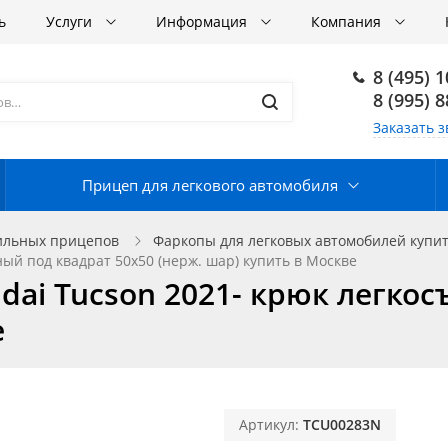
ь
Услуги
Информация
Компания
8 (495) 
8 (995) 
Заказать з
Прицеп для легкового автомобиля
ильных прицепов
Фаркопы для легковых автомобилей купит
й под квадрат 50x50 (нерж. шар) купить в Москве
ai Tucson 2021- крюк легкос
е
Артикул:
TCU00283N