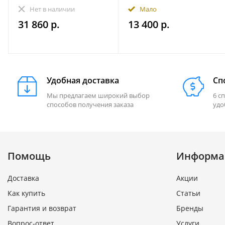
гидравлический прицеп
прицепа
Нет в наличии
Мало
1000 кг пикап
490.230.000.000-01
31 860 р.
13 400 р.
Практик (правая - по
ходу движения)
Удобная доставка
Сп
Мы предлагаем широкий выбор
6 с
способов получения заказа
удо
Помощь
Информа
Доставка
Акции
Как купить
Статьи
Гарантия и возврат
Бренды
Вопрос-ответ
Услуги