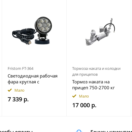
Fristom FT-364
Тормоза наката и колодки
для прицепов
Светодиодная рабочая
фара круглая с
Тормоз наката на
широким световым
прицеп 750-2700 кг
Мало
потоком мощность
гидравлический
Мало
7 339 р.
2500 лм на магнитном
17 000 р.
держ. FRISTOM
FT364LEDMAGM30