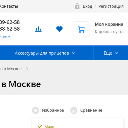
Контакты
Вход
/
Регистрация
109-62-58
Моя корзина
888-62-58
Корзина пуста
вонок
Аксессуары для прицепов
Еще
ь в Москве
 в Москве
Избранное
Сравнение
Мало