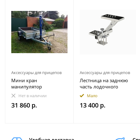
Аксессуары для прицепов
Аксессуары для прицепов
Мини кран
Лестница на заднюю
манипулятор
часть лодочного
гидравлический прицеп
прицепа
Нет в наличии
Мало
1000 кг пикап
490.230.000.000-01
31 860 р.
13 400 р.
Практик (правая - по
ходу движения)