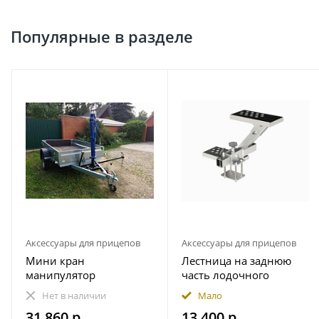
Популярные в разделе
Аксессуары для прицепов
Аксессуары для прицепов
Мини кран
Лестница на заднюю
манипулятор
часть лодочного
гидравлический прицеп
прицепа
Нет в наличии
Мало
1000 кг пикап
490.230.000.000-01
31 860 р.
13 400 р.
Практик (правая - по