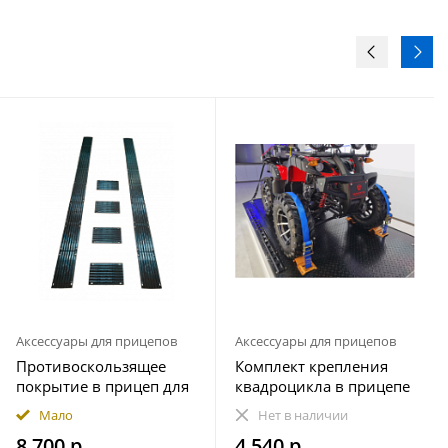
Аксессуары для прицепов
Аксессуары для прицепов
Противоскользящее
Комплект крепления
покрытие в прицеп для
квадроцикла в прицепе
снегохода ПРЕМИУМ
(на 1 колесо)
Мало
Нет в наличии
комплект 20 элементов
8 700 р.
4 540 р.