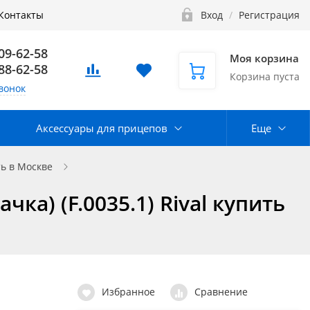
Контакты
Вход
/
Регистрация
109-62-58
Моя корзина
888-62-58
Корзина пуста
вонок
Аксессуары для прицепов
Еще
ь в Москве
ка) (F.0035.1) Rival купить
Избранное
Сравнение