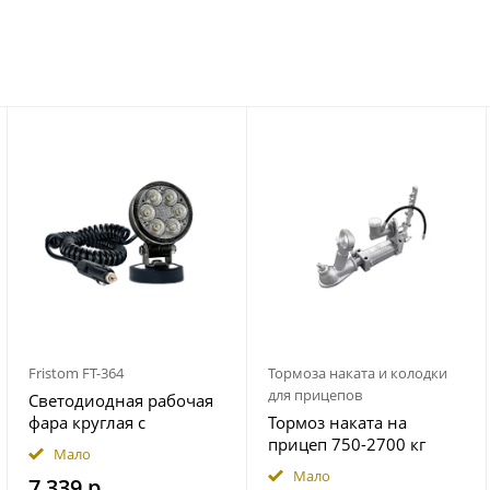
Fristom FT-364
Тормоза наката и колодки
для прицепов
Светодиодная рабочая
фара круглая с
Тормоз наката на
широким световым
прицеп 750-2700 кг
Мало
потоком мощность
гидравлический
Мало
7 339 р.
2500 лм на магнитном