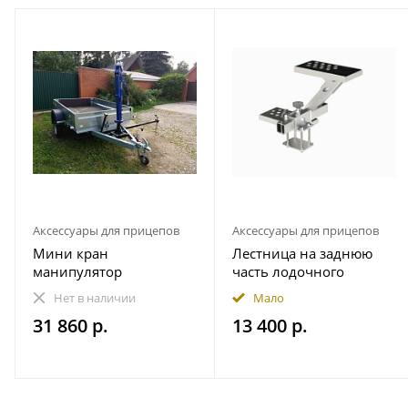
Аксессуары для прицепов
Аксессуары для прицепов
Мини кран
Лестница на заднюю
манипулятор
часть лодочного
гидравлический прицеп
прицепа
Нет в наличии
Мало
1000 кг пикап
490.230.000.000-01
31 860 р.
13 400 р.
Практик (правая - по
ходу движения)