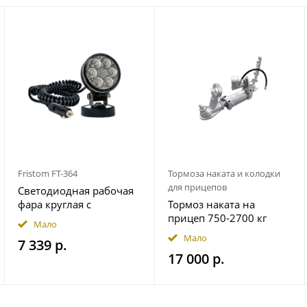
Fristom FT-364
Тормоза наката и колодки
для прицепов
Светодиодная рабочая
фара круглая с
Тормоз наката на
широким световым
прицеп 750-2700 кг
Мало
потоком мощность
гидравлический
Мало
7 339 р.
2500 лм на магнитном
17 000 р.
держ. FRISTOM
FT364LEDMAGM30