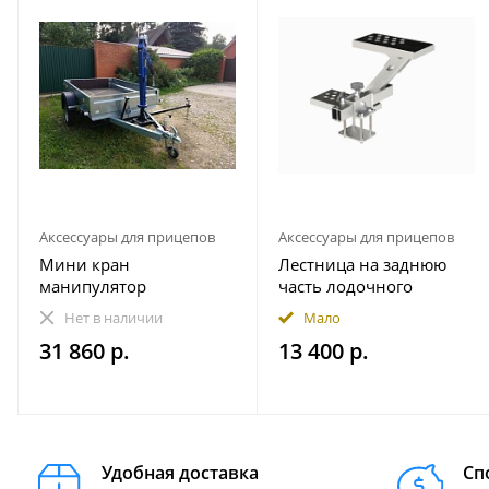
Аксессуары для прицепов
Аксессуары для прицепов
Мини кран
Лестница на заднюю
манипулятор
часть лодочного
гидравлический прицеп
прицепа
Нет в наличии
Мало
1000 кг пикап
490.230.000.000-01
31 860 р.
13 400 р.
Практик (правая - по
ходу движения)
Удобная доставка
Сп