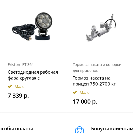
Fristom FT-364
Тормоза наката и колодки
для прицепов
Светодиодная рабочая
фара круглая с
Тормоз наката на
широким световым
прицеп 750-2700 кг
Мало
потоком мощность
гидравлический
Мало
7 339 р.
2500 лм на магнитном
17 000 р.
держ. FRISTOM
FT364LEDMAGM30
особы оплаты
Бонусы клиента