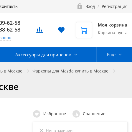
Контакты
Вход
/
Регистрация
109-62-58
Моя корзина
888-62-58
Корзина пуста
вонок
Аксессуары для прицепов
Еще
ь в Москве
Фаркопы для Mazda купить в Москве
скве
Избранное
Сравнение
Нет в наличии