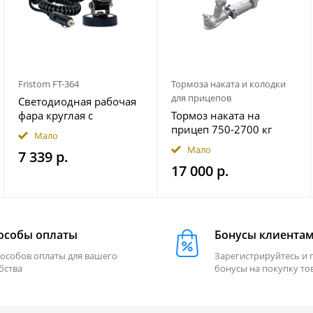
Fristom FT-364
Тормоза наката и колодки
для прицепов
Светодиодная рабочая
фара круглая с
Тормоз наката на
широким световым
прицеп 750-2700 кг
Мало
потоком мощность
гидравлический
Мало
7 339 р.
2500 лм на магнитном
17 000 р.
держ. FRISTOM
FT364LEDMAGM30
особы оплаты
Бонусы клиента
пособов оплаты для вашего
Зарегистрируйтесь и 
бства
бонусы на покупку то