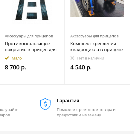
Аксессуары для прицепов
Аксессуары для прицепов
Противоскользящее
Комплект крепления
покрытие в прицеп для
квадроцикла в прицепе
снегохода ПРЕМИУМ
(на 1 колесо)
Мало
Нет в наличии
комплект 20 элементов
8 700 р.
4 540 р.
м
Гарантия
получайте
Поможем с ремонтом товара и
варов
предоставим на замену