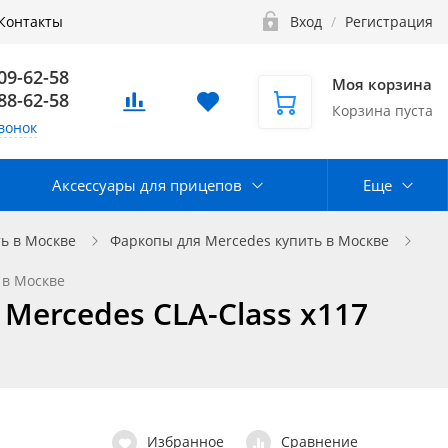
Контакты
Вход
/
Регистрация
109-62-58
Моя корзина
888-62-58
Корзина пуста
вонок
Аксессуары для прицепов
Еще
ь в Москве
Фаркопы для Mercedes купить в Москве
 в Москве
 Mercedes СLA-Class x117
Избранное
Сравнение