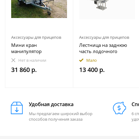
Аксессуары для прицепов
Аксессуары для прицепов
Мини кран
Лестница на заднюю
манипулятор
часть лодочного
гидравлический прицеп
прицепа
Нет в наличии
Мало
1000 кг пикап
490.230.000.000-01
31 860 р.
13 400 р.
Практик (правая - по
ходу движения)
Удобная доставка
Сп
Мы предлагаем широкий выбор
6 с
способов получения заказа
удо